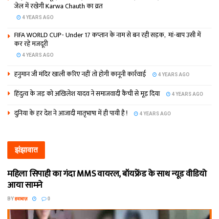
जेल में रखेगी Karwa Chauth का व्रत
4 YEARS AGO
FIFA WORLD CUP- Under 17 कप्‍तान के नाम से बन रही सड़क, मां-बाप उसी में
कर रहे मजदूरी
4 YEARS AGO
हनुमान जी मंदिर खाली करिए नहीं तो होगी कानूनी कार्रवाई
4 YEARS AGO
हिंदुत्व के जड़ को अखिलेश यादव ने समाजवादी कैंची से मूड़ दिया
4 YEARS AGO
दुनिया के हर देश ने आजादी मातृभाषा में ही पायी है !
4 YEARS AGO
झंझावात
महिला सिपाही का गंदा MMS वायरल, बॉयफ्रेंड के साथ न्यूड वीडियो
आया सामने
BY
हवाबाज़
0