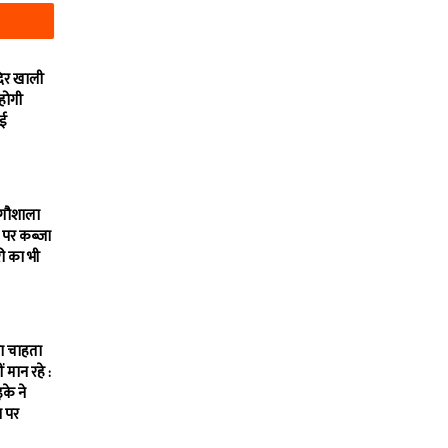
दिर खाली
 होगी
ाई
 गौशाला
 पर कब्जा
ी का भी
ना चाहता
ीं मान रहे :
के ने
 पर