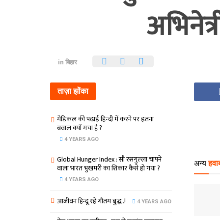
अभिनेत्र
in
बिहार
ताज़ा झोंका
मेडिकल की पढ़ाई हिन्‍दी में करने पर इतना
बवाल क्‍यों मचा है ?
4 YEARS AGO
Global Hunger Index : सौ रसगुल्‍ला चांपने
अन्य
हवाब
वाला भारत भुखमरी का शिकार कैसे हो गया ?
4 YEARS AGO
आजीवन हिन्दू रहे गौतम बुद्ध..!
4 YEARS AGO