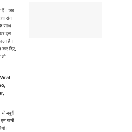
 हैं। जब
िशा संग
नके साथ
 आकर इस
काला है।
रल कर दिए,
 तो
। भोजपुरी
 इन गानों
लेगी।