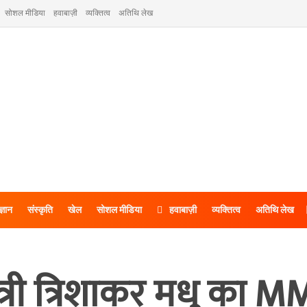
सोशल मीडिया
हवाबाज़ी
व्यक्तित्व
अतिथि लेख
ज्ञान
संस्कृति
खेल
सोशल मीडिया
हवाबाज़ी
व्यक्तित्व
अतिथि लेख
त्री त्रिशाकर मधु का M