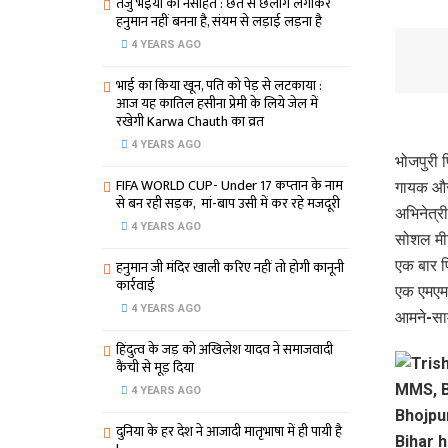
तेजु भइया का नसीहत : छत से छलांग लगाकर
हनुमान नहीं बनना है, संयम से लड़ाई लड़ना है
4 YEARS AGO
भाई का किया खून, पति को पेड़ से लटकाया :
आज यह कातिल हसीना प्रेमी के लिये जेल में
रखेगी Karwa Chauth का व्रत
4 YEARS AGO
भोजपुरी फ
FIFA WORLD CUP- Under 17 कप्‍तान के नाम
गायक और 
से बन रही सड़क, मां-बाप उसी में कर रहे मजदूरी
अभिनेत्री
4 YEARS AGO
सोशल मीड
हनुमान जी मंदिर खाली करिए नहीं तो होगी कानूनी
एक बार फ
कार्रवाई
एक एमएमए
4 YEARS AGO
आमने-साम
हिंदुत्व के जड़ को अखिलेश यादव ने समाजवादी
कैंची से मूड़ दिया
4 YEARS AGO
दुनिया के हर देश ने आजादी मातृभाषा में ही पायी है