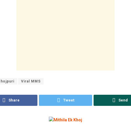
hojpuri
Viral MMS
Share
Tweet
Send