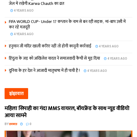
जेल में रखेगी Karwa Chauth का व्रत
4 YEARS AGO
FIFA WORLD CUP- Under 17 कप्‍तान के नाम से बन रही सड़क, मां-बाप उसी में
कर रहे मजदूरी
4 YEARS AGO
हनुमान जी मंदिर खाली करिए नहीं तो होगी कानूनी कार्रवाई
4 YEARS AGO
हिंदुत्व के जड़ को अखिलेश यादव ने समाजवादी कैंची से मूड़ दिया
4 YEARS AGO
दुनिया के हर देश ने आजादी मातृभाषा में ही पायी है !
4 YEARS AGO
झंझावात
महिला सिपाही का गंदा MMS वायरल, बॉयफ्रेंड के साथ न्यूड वीडियो
आया सामने
BY
हवाबाज़
0