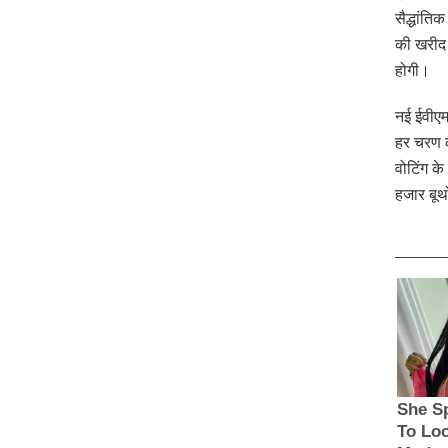
सैद्धांत
की खरीद 
होगी।
नई ईवीएम
हर चरण क
वोटिंग क
हजार बूथ