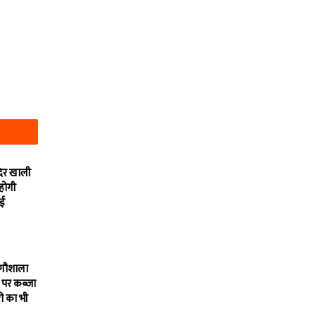
दिर खाली
 होगी
ाई
 गौशाला
 पर कब्जा
ी का भी