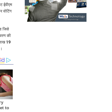
्ट ईवीएम
र वोटिंग
ा जिसे
 चरण की
 लाख 19
ै।