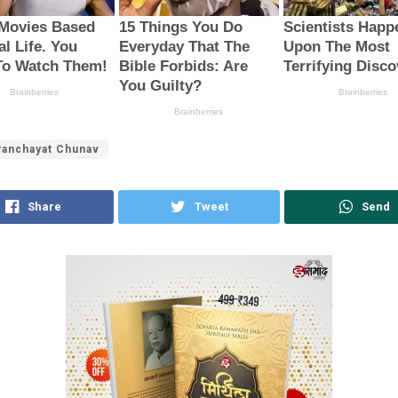
anchayat Chunav
Share
Tweet
Send