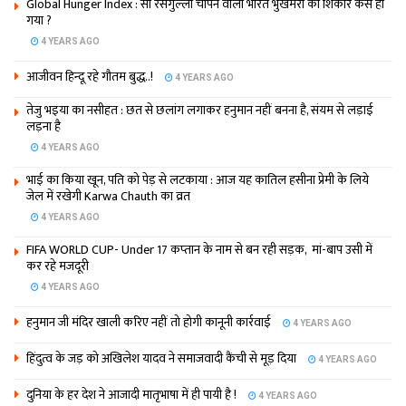
Global Hunger Index : सौ रसगुल्‍ला चांपने वाला भारत भुखमरी का शिकार कैसे हो
गया ?
4 YEARS AGO
आजीवन हिन्दू रहे गौतम बुद्ध..!
4 YEARS AGO
तेजु भइया का नसीहत : छत से छलांग लगाकर हनुमान नहीं बनना है, संयम से लड़ाई
लड़ना है
4 YEARS AGO
भाई का किया खून, पति को पेड़ से लटकाया : आज यह कातिल हसीना प्रेमी के लिये
जेल में रखेगी Karwa Chauth का व्रत
4 YEARS AGO
FIFA WORLD CUP- Under 17 कप्‍तान के नाम से बन रही सड़क, मां-बाप उसी में
कर रहे मजदूरी
4 YEARS AGO
हनुमान जी मंदिर खाली करिए नहीं तो होगी कानूनी कार्रवाई
4 YEARS AGO
हिंदुत्व के जड़ को अखिलेश यादव ने समाजवादी कैंची से मूड़ दिया
4 YEARS AGO
दुनिया के हर देश ने आजादी मातृभाषा में ही पायी है !
4 YEARS AGO