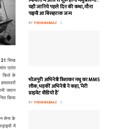
मिथि‍ला में आज से शुरू होगा मधुश्रावणी :
यहॉं जानिये पहले दिन की कथा, मौना
पञ्चमी आ बिसहराक जन्म
BY
THEHAWABAAZ
के 21 सिख
ंत प्रांत
। किले के
भोजपुरी अभिनेत्री त्रिशाकर मधु का MMS
 हमलावरों
लीक, भड़कीं अभिनेत्री ने कहा, ‘मेरी
 सभी जवान
प्राइवेट वीडियो है’
ानित किया
BY
THEHAWABAAZ
ान सेना के
ाइयों में