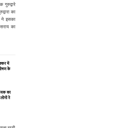
ुरुद्वारे
द्वारा का
ग ने इसका
ी सराय का
्कर में
शोषण के
धायक का
लोगों ने
समाना घाटी