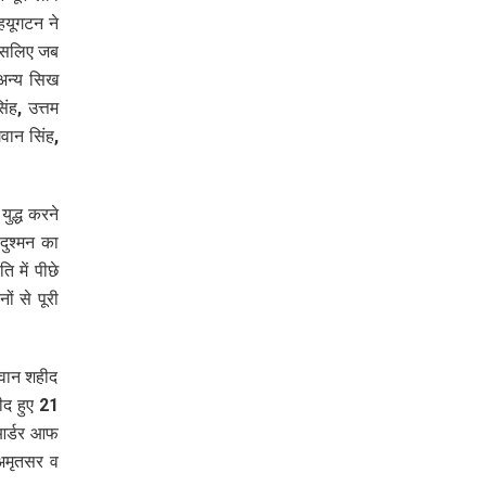
हयूगटन ने
 इसलिए जब
 अन्य सिख
ंह, उत्तम
गवान सिंह,
युद्ध करने
दुश्मन का
 में पीछे
ों से पूरी
जवान शहीद
ीद हुए 21
 आर्डर आफ
 अमृतसर व