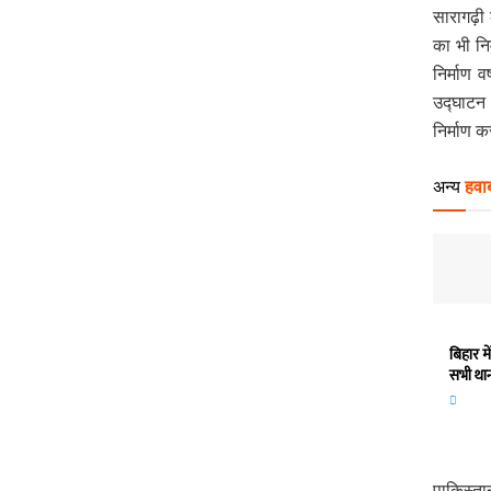
सारागढ़ी
का भी नि
निर्माण 
उद्घाटन 
निर्माण क
अन्य
हवाब
बिहार म
सभी थाना 
पाकिस्तान