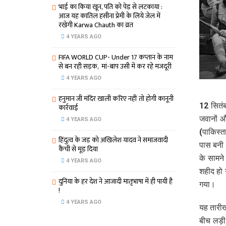
भाई का किया खून, पति को पेड़ से लटकाया :
आज यह कातिल हसीना प्रेमी के लिये जेल में
रखेगी Karwa Chauth का व्रत
4 YEARS AGO
FIFA WORLD CUP- Under 17 कप्‍तान के नाम
से बन रही सड़क, मां-बाप उसी में कर रहे मजदूरी
4 YEARS AGO
हनुमान जी मंदिर खाली करिए नहीं तो होगी कानूनी
12 सितंब
कार्रवाई
जवानों औ
4 YEARS AGO
(पाकिस्त
हिंदुत्व के जड़ को अखिलेश यादव ने समाजवादी
पास बनी 
कैंची से मूड़ दिया
के सामने
4 YEARS AGO
शहीद हो 
दुनिया के हर देश ने आजादी मातृभाषा में ही पायी है
गया।
!
4 YEARS AGO
यह तारीख 
बीच लड़ी