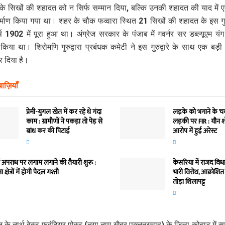
 के सिखों की शहादत को न सिर्फ सम्मान दिया, बल्कि उनकी शहादत की याद में एक ग
र्माण किया गया था। शहर के चौक फव्वारा स्थित 21 सिखों की शहादत के इस गुरु
वर्ष 1902 में पूरा हुआ था। अंग्रेज सरकार के पंजाब में गवर्नर सर डब्ल्यूएम यं
किया था। शिरोमणि गुरुद्वारा प्रबंधक कमेटी ने इस गुरुद्वारे के साथ एक बड़
र दिया है।
ाज़ियाँ
प्रेमी-युगल खेत में कर रहे थे गंदा
लड़के को भगाने के चक
काम : ग्रामीणों ने पकड़ा तो पेड़ से
लड़की पर FIR : यौन 
बांध कर की पिटाई
आरोप में हुई अरेस्ट
ें अपराध पर लगाम लगाने की तैयारी शुरू :
केसरिया में राजद वि
क्षेत्रों में होगी पैदल गश्ती
भारी विरोध, आक्रोशित 
तोड़ा शिलापट्ट
 के नार्थ वेस्ट फ्रंटियर पोस्ट (नया नाम खैबर पख्तूनख्वाह) के जिला कोहाट में 