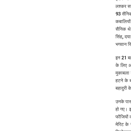
लश्कर सह
93 सैनिक
कबालियों
सैनिक थे
सिंह, दया
भगवान सिं
इन 21 बहा
के लिए अ
मुकाबला 
हटने के ब
बहादुरी 
उनके पास
हो गए। इ
फौजियों 
मेरिट के