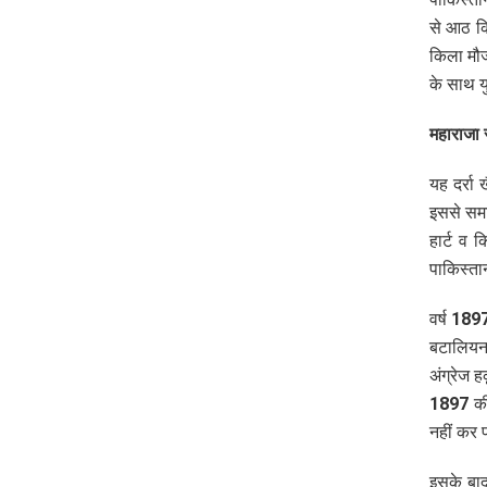
से आठ कि
किला मौज
के साथ यु
महाराजा 
यह दर्रा
इससे समा
हार्ट व 
पाकिस्तान
वर्ष 1897
बटालियन 
अंग्रेज ह
1897 की 
नहीं कर 
इसके बाद