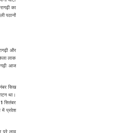
रागढ़ी का
ली पठानों
रागढ़ी और
 किला लाक
रागढ़ी आज
6 नंबर सिख
यूगटन था।
 11 सितंबर
ें प्रवेश
 पूरे लाव