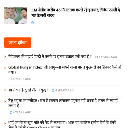
CM नीतीश करीब 45 मिनट तक करते रहे इंतजार, लेकिन टल्लीे दे
गए तेजस्वी यादव
ताज़ा झोंका
मेडिकल की पढ़ाई हिन्‍दी में करने पर इतना बवाल क्‍यों मचा है ?
4 YEARS AGO
Global Hunger Index : सौ रसगुल्‍ला चांपने वाला भारत भुखमरी का शिकार कैसे हो
गया ?
4 YEARS AGO
आजीवन हिन्दू रहे गौतम बुद्ध..!
4 YEARS AGO
तेजु भइया का नसीहत : छत से छलांग लगाकर हनुमान नहीं बनना है, संयम से लड़ाई
लड़ना है
4 YEARS AGO
भाई का किया खून, पति को पेड़ से लटकाया : आज यह कातिल हसीना प्रेमी के लिये
जेल में रखेगी Karwa Chauth का व्रत