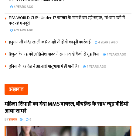
4 YEARS AGO
FIFA WORLD CUP- Under 17 कप्‍तान के नाम से बन रही सड़क, मां-बाप उसी में
कर रहे मजदूरी
4 YEARS AGO
हनुमान जी मंदिर खाली करिए नहीं तो होगी कानूनी कार्रवाई
4 YEARS AGO
हिंदुत्व के जड़ को अखिलेश यादव ने समाजवादी कैंची से मूड़ दिया
4 YEARS AGO
दुनिया के हर देश ने आजादी मातृभाषा में ही पायी है !
4 YEARS AGO
झंझावात
महिला सिपाही का गंदा MMS वायरल, बॉयफ्रेंड के साथ न्यूड वीडियो
आया सामने
BY
हवाबाज़
0