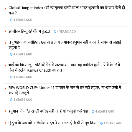
Global Hunger Index : सौ रसगुल्‍ला चांपने वाला भारत भुखमरी का शिकार कैसे हो
गया ?
4 YEARS AGO
आजीवन हिन्दू रहे गौतम बुद्ध..!
4 YEARS AGO
तेजु भइया का नसीहत : छत से छलांग लगाकर हनुमान नहीं बनना है, संयम से लड़ाई
लड़ना है
4 YEARS AGO
भाई का किया खून, पति को पेड़ से लटकाया : आज यह कातिल हसीना प्रेमी के लिये
जेल में रखेगी Karwa Chauth का व्रत
4 YEARS AGO
FIFA WORLD CUP- Under 17 कप्‍तान के नाम से बन रही सड़क, मां-बाप उसी में
कर रहे मजदूरी
4 YEARS AGO
हनुमान जी मंदिर खाली करिए नहीं तो होगी कानूनी कार्रवाई
4 YEARS AGO
हिंदुत्व के जड़ को अखिलेश यादव ने समाजवादी कैंची से मूड़ दिया
4 YEARS AGO