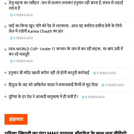
तेजु भइया का नसीहत : छत से छलांग लगाकर हनुमान नहीं बनना है, संयम से लड़ाई
लड़ना है
4 YEARS AGO
भाई का किया खून, पति को पेड़ से लटकाया : आज यह कातिल हसीना प्रेमी के लिये
जेल में रखेगी Karwa Chauth का व्रत
4 YEARS AGO
FIFA WORLD CUP- Under 17 कप्‍तान के नाम से बन रही सड़क, मां-बाप उसी में
कर रहे मजदूरी
4 YEARS AGO
हनुमान जी मंदिर खाली करिए नहीं तो होगी कानूनी कार्रवाई
4 YEARS AGO
हिंदुत्व के जड़ को अखिलेश यादव ने समाजवादी कैंची से मूड़ दिया
4 YEARS AGO
दुनिया के हर देश ने आजादी मातृभाषा में ही पायी है !
4 YEARS AGO
झंझावात