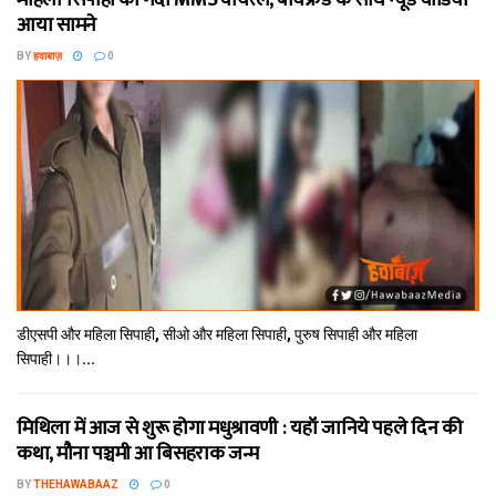
महिला सिपाही का गंदा MMS वायरल, बॉयफ्रेंड के साथ न्यूड वीडियो
आया सामने
BY
हवाबाज़
0
डीएसपी और महिला सिपाही, सीओ और महिला सिपाही, पुरुष सिपाही और महिला
सिपाही।।।...
मिथि‍ला में आज से शुरू होगा मधुश्रावणी : यहॉं जानिये पहले दिन की
कथा, मौना पञ्चमी आ बिसहराक जन्म
BY
THEHAWABAAZ
0