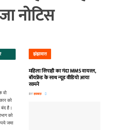
भेजा नोटिस
झंझावात
ें
महिला सिपाही का गंदा MMS वायरल,
बॉयफ्रेंड के साथ न्यूड वीडियो आया
सामने
ि वो
BY
हवाबाज़
रकार को
 बंद है।
विभाग को
ुपये जमा