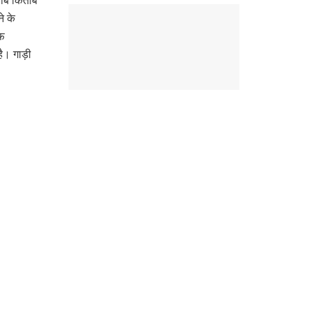
साब किताब
े के
ाफ
है। गाड़ी