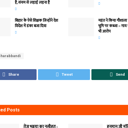
है, संयम से लड़ाई लड़ना है
बिहार के ऐसे शिक्षक जिन्होंने देश
महंत ने किया गौशाला
विदेश में डंका बजा दिया
भूमि पर कब्जा – गाय
भी आरोप
harabbandi
Share
Tweet
Send
ted
Posts
तेजु भइया का नसीहत :
हनुमान जी मं