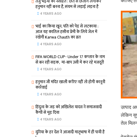
तेजु भइया का नसीहत : छत से छलांग लगाकर
कीजिए तब
हनुमान नहीं बनना है, संयम से लड़ाई लड़ना है
4 YEARS AGO
भाई का किया खून, पति को पेड़ से लटकाया :
आज यह कातिल हसीना प्रेमी के लिये जेल में
रखेगी Karwa Chauth का व्रत
4 YEARS AGO
FIFA WORLD CUP- Under 17 कप्‍तान के नाम
से बन रही सड़क, मां-बाप उसी में कर रहे मजदूरी
4 YEARS AGO
हनुमान जी मंदिर खाली करिए नहीं तो होगी कानूनी
कार्रवाई
4 YEARS AGO
हिंदुत्व के जड़ को अखिलेश यादव ने समाजवादी
उत्पाद अ
कैंची से मूड़ दिया
लेकिन सुप
4 YEARS AGO
तेल मिलन
दुनिया के हर देश ने आजादी मातृभाषा में ही पायी है