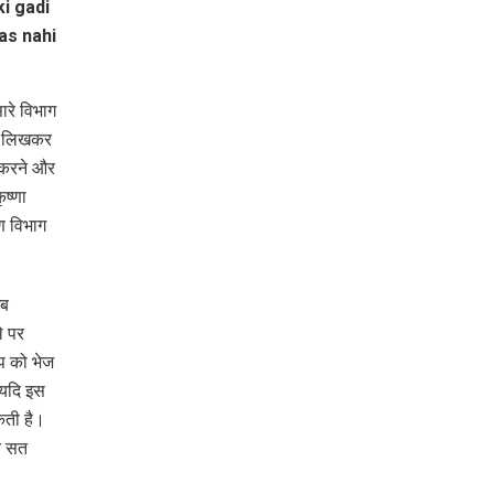
ारे विभाग
्र लिखकर
 करने और
ष्णा
ण विभाग
जब
े पर
ंप को भेज
 यदि इस
कती है।
न सत