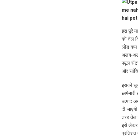
इस पूरे म
को तेल द
लोड कम क
अलग-अलग 
फ्यूल से
और सांख्
इसकी सूच
छापेमारी
उत्पाद अ
दी जाएगी
तरह तेल 
इसे लेकर
प्रतिशत 