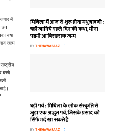
गार में
मिथि‍ला में आज से शुरू होगा मधुश्रावणी :
द उन
यहॉं जानिये पहले दिन की कथा, मौना
पञ्चमी आ बिसहराक जन्म
नका क्या
ुनाव खत्म
BY
THEHAWABAAZ
राष्ट्रीय
 बच्चे
उनकी
 भाई।
”
घड़ी पर्व : मिथि‍ला के लोक संस्कृति से
जुड़ा एक अद्भुत पर्व, जिसके प्रसाद को
सिर्फ मर्द खा सकते हैं
BY
THEHAWABAAZ