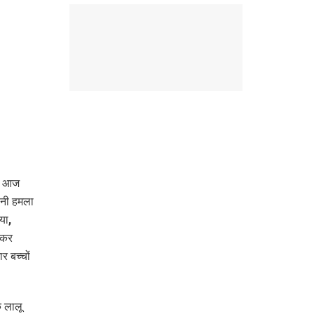
कर आज
बानी हमला
या,
ेकर
र बच्चों
ि लालू