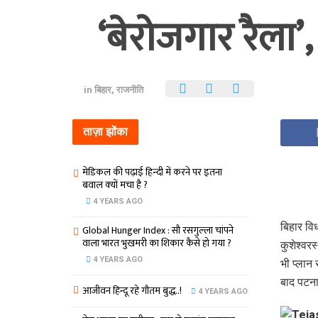
‘बेरोजगार रैला
in
बिहार
,
राजनीति
ताज़ा झोंका
मेडिकल की पढ़ाई हिन्‍दी में करने पर इतना
बवाल क्‍यों मचा है ?
4 YEARS AGO
बिहार वि
Global Hunger Index : सौ रसगुल्‍ला चांपने
वाला भारत भुखमरी का शिकार कैसे हो गया ?
कुशेश्वरस
4 YEARS AGO
भी प्लान 
बाद पटना
आजीवन हिन्दू रहे गौतम बुद्ध..!
4 YEARS AGO