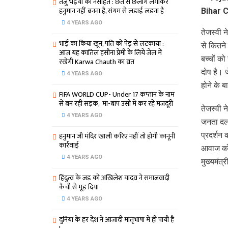
तेजु भइया का नसीहत : छत से छलांग लगाकर
हनुमान नहीं बनना है, संयम से लड़ाई लड़ना है
4 YEARS AGO
तेजस्वी 
भाई का किया खून, पति को पेड़ से लटकाया :
से कितने
आज यह कातिल हसीना प्रेमी के लिये जेल में
बच्चों को
रखेगी Karwa Chauth का व्रत
दोष है। ज
4 YEARS AGO
होने के ब
FIFA WORLD CUP- Under 17 कप्‍तान के नाम
से बन रही सड़क, मां-बाप उसी में कर रहे मजदूरी
तेजस्वी न
4 YEARS AGO
जनता दल 
हनुमान जी मंदिर खाली करिए नहीं तो होगी कानूनी
प्रदर्शन
कार्रवाई
आवाज को 
4 YEARS AGO
मुख्यमंत्
हिंदुत्व के जड़ को अखिलेश यादव ने समाजवादी
कैंची से मूड़ दिया
4 YEARS AGO
दुनिया के हर देश ने आजादी मातृभाषा में ही पायी है