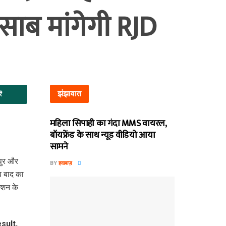
साब मांगेगी RJD
झंझावात
ें
महिला सिपाही का गंदा MMS वायरल,
बॉयफ्रेंड के साथ न्यूड वीडियो आया
सामने
पुर और
BY
हवाबाज़
व बाद का
क्शन के