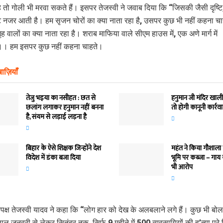
े तो गोली भी मरवा सकते हैं। इसपर तेजस्वी ने जवाब दिया कि “जिसकी जैसी दृष्ट
टि नजर आती है। हम सृजन चोरों का क्या नाता रहा है, उसपर कुछ भी नहीं कहना चाह
ह वालों का क्या नाता रहा है। शराब माफिया वाले सीएम हाउस में, एक अणे मार्ग में
। हम इसपर कुछ नहीं कहना चाहते।
ाज़ियाँ
तेजु भइया का नसीहत : छत से
हनुमान जी मंदिर खाली
छलांग लगाकर हनुमान नहीं बनना
तो होगी कानूनी कार्रव
है, संयम से लड़ाई लड़ना है
बिहार के ऐसे शिक्षक जिन्होंने देश
महंत ने किया गौशाला
विदेश में डंका बजा दिया
भूमि पर कब्जा – गाय
भी आरोप
तिपक्ष तेजस्वी यादव ने कहा कि “लोग हार को देख के अलबलाने लगे हैं। कुछ भी बोल
ाल जनवरी से लेकर सितंबर तक, सिर्फ 9 महीने में 500 व्यवसायियों की ह’त्या पूरे बि