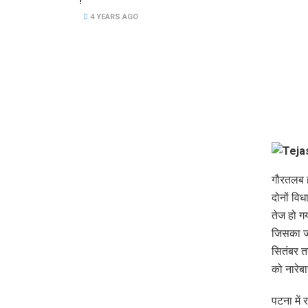
!
4 YEARS AGO
गौरतलब ह
दोनों विध
तेज हो गय
जिसका जव
सितंबर तक
को नारेब
पटना में 