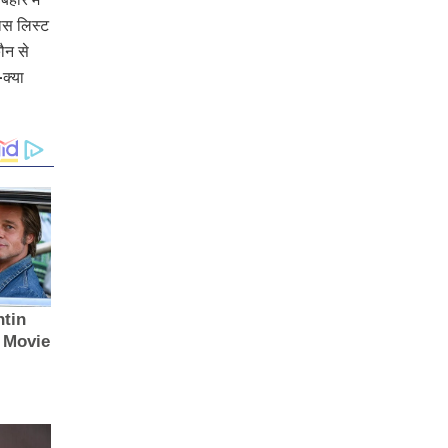
पास लिस्ट
ौन से
-क्या