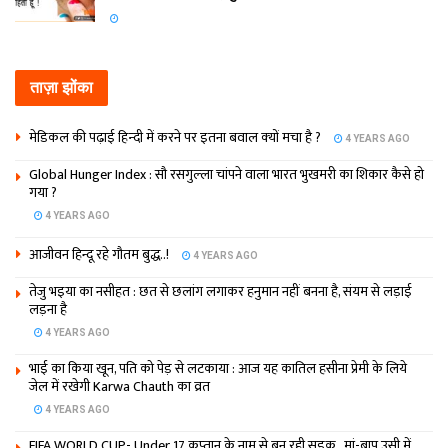
ताज़ा झोंका
मेडिकल की पढ़ाई हिन्‍दी में करने पर इतना बवाल क्‍यों मचा है ?
4 YEARS AGO
Global Hunger Index : सौ रसगुल्‍ला चांपने वाला भारत भुखमरी का शिकार कैसे हो
गया ?
4 YEARS AGO
आजीवन हिन्दू रहे गौतम बुद्ध..!
4 YEARS AGO
तेजु भइया का नसीहत : छत से छलांग लगाकर हनुमान नहीं बनना है, संयम से लड़ाई
लड़ना है
4 YEARS AGO
भाई का किया खून, पति को पेड़ से लटकाया : आज यह कातिल हसीना प्रेमी के लिये
जेल में रखेगी Karwa Chauth का व्रत
4 YEARS AGO
FIFA WORLD CUP- Under 17 कप्‍तान के नाम से बन रही सड़क, मां-बाप उसी में