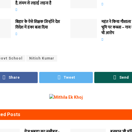
है, संयम से लड़ाई लड़ना है
बिहार के ऐसे शिक्षक जिन्होंने देश
महंत ने किया गौशाला
विदेश में डंका बजा दिया
भूमि पर कब्जा – गाय
भी आरोप
Govt School
Nitish Kumar
Share
Tweet
Send
ted
Posts
तेजु भइया का नसीहत :
हनुमान जी मं