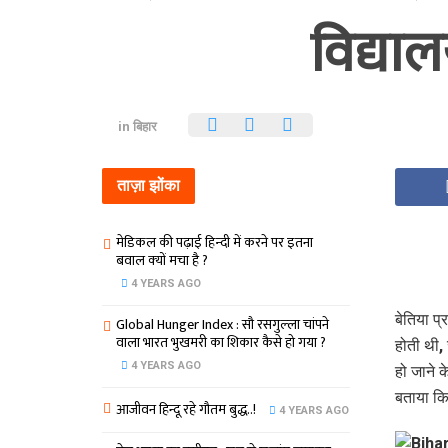
विद्याल
in
बिहार
ताज़ा झोंका
मेडिकल की पढ़ाई हिन्‍दी में करने पर इतना
बवाल क्‍यों मचा है ?
4 YEARS AGO
बेतिया प्
Global Hunger Index : सौ रसगुल्‍ला चांपने
वाला भारत भुखमरी का शिकार कैसे हो गया ?
होती थी,
4 YEARS AGO
हो जाने क
बताया कि 
आजीवन हिन्दू रहे गौतम बुद्ध..!
4 YEARS AGO