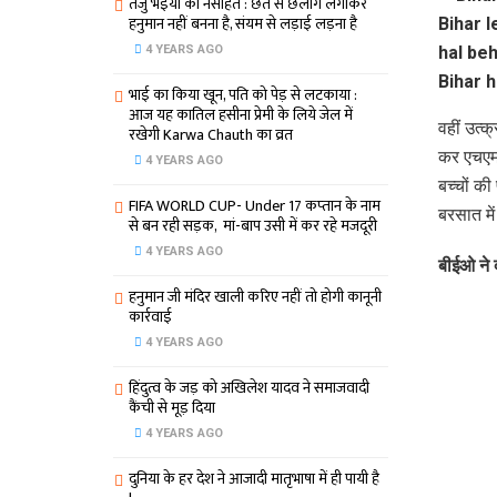
तेजु भइया का नसीहत : छत से छलांग लगाकर
हनुमान नहीं बनना है, संयम से लड़ाई लड़ना है
4 YEARS AGO
भाई का किया खून, पति को पेड़ से लटकाया :
आज यह कातिल हसीना प्रेमी के लिये जेल में
वहीं उत्क
रखेगी Karwa Chauth का व्रत
कर एचएम क
4 YEARS AGO
बच्चों क
FIFA WORLD CUP- Under 17 कप्‍तान के नाम
बरसात मे
से बन रही सड़क, मां-बाप उसी में कर रहे मजदूरी
4 YEARS AGO
बीईओ ने द
हनुमान जी मंदिर खाली करिए नहीं तो होगी कानूनी
कार्रवाई
4 YEARS AGO
हिंदुत्व के जड़ को अखिलेश यादव ने समाजवादी
कैंची से मूड़ दिया
4 YEARS AGO
दुनिया के हर देश ने आजादी मातृभाषा में ही पायी है