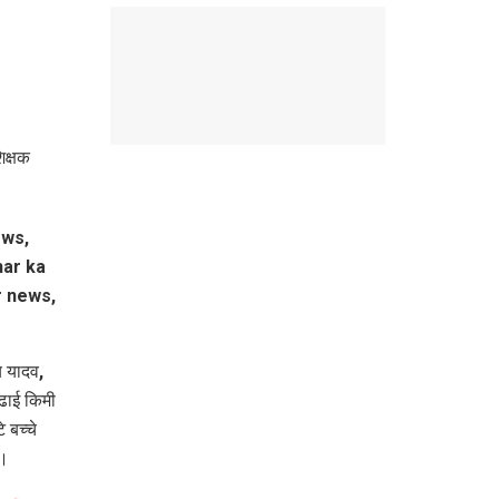
िक्षक
 यादव,
 ढाई किमी
 बच्चे
ै।