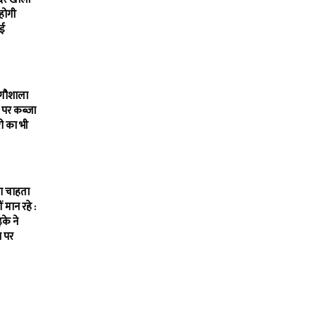
 होगी
ाई
 गौशाला
 पर कब्जा
ी का भी
ना चाहता
ीं मान रहे :
के ने
 पर