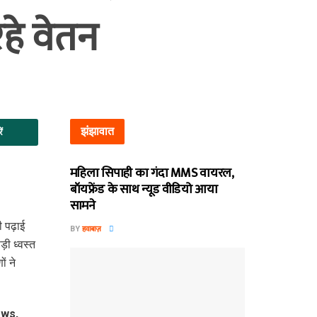
रहे वेतन
झंझावात
ें
महिला सिपाही का गंदा MMS वायरल,
बॉयफ्रेंड के साथ न्यूड वीडियो आया
सामने
 पढ़ाई
BY
हवाबाज़
ी ध्वस्त
ं ने