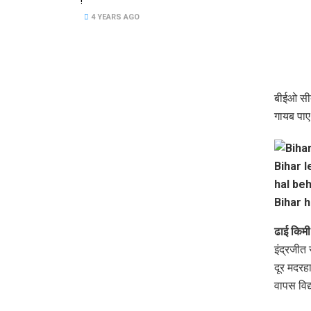
!
4 YEARS AGO
बीईओ सीत
गायब पाए 
ढाई किमी द
इंद्रजीत
दूर मदरहा
वापस विद्