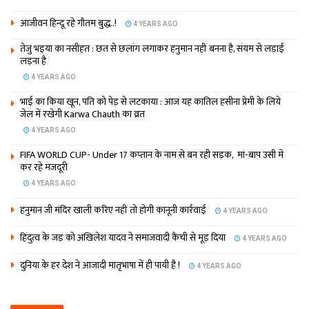
आजीवन हिन्दू रहे गौतम बुद्ध..!
4 YEARS AGO
तेजु भइया का नसीहत : छत से छलांग लगाकर हनुमान नहीं बनना है, संयम से लड़ाई
लड़ना है
4 YEARS AGO
भाई का किया खून, पति को पेड़ से लटकाया : आज यह कातिल हसीना प्रेमी के लिये
जेल में रखेगी Karwa Chauth का व्रत
4 YEARS AGO
FIFA WORLD CUP- Under 17 कप्‍तान के नाम से बन रही सड़क, मां-बाप उसी में
कर रहे मजदूरी
4 YEARS AGO
हनुमान जी मंदिर खाली करिए नहीं तो होगी कानूनी कार्रवाई
4 YEARS AGO
हिंदुत्व के जड़ को अखिलेश यादव ने समाजवादी कैंची से मूड़ दिया
4 YEARS AGO
दुनिया के हर देश ने आजादी मातृभाषा में ही पायी है !
4 YEARS AGO