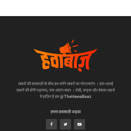
खबरों की हवाबाज़ी के बीच हम करेंगे खबरों का पोस्टमार्टम । हवा-हवाई
खबरों की होगी पड़ताल, सच आएगा बाहर । देसी, कड़क और बेबाक लहजे
में हाज़िर है हम @TheHawaBaaz
हमारा हवाबाज़ी अड्डा