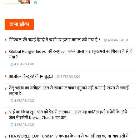
ताज़ा झोंका
मेडिकल की पढ़ाई हिन्‍दी में करने पर इतना बवाल क्‍यों मचा है ?
4 YEARS AGO
Global Hunger Index : सौ रसगुल्‍ला चांपने वाला भारत भुखमरी का शिकार कैसे हो
गया ?
4 YEARS AGO
आजीवन हिन्दू रहे गौतम बुद्ध..!
4 YEARS AGO
तेजु भइया का नसीहत : छत से छलांग लगाकर हनुमान नहीं बनना है, संयम से लड़ाई
लड़ना है
4 YEARS AGO
भाई का किया खून, पति को पेड़ से लटकाया : आज यह कातिल हसीना प्रेमी के लिये
जेल में रखेगी Karwa Chauth का व्रत
4 YEARS AGO
FIFA WORLD CUP- Under 17 कप्‍तान के नाम से बन रही सड़क, मां-बाप उसी में