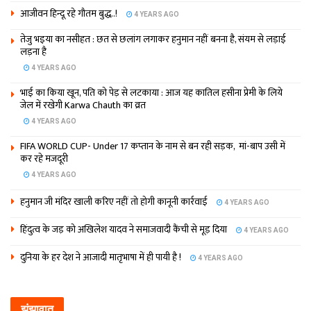
आजीवन हिन्दू रहे गौतम बुद्ध..!
4 YEARS AGO
तेजु भइया का नसीहत : छत से छलांग लगाकर हनुमान नहीं बनना है, संयम से लड़ाई
लड़ना है
4 YEARS AGO
भाई का किया खून, पति को पेड़ से लटकाया : आज यह कातिल हसीना प्रेमी के लिये
जेल में रखेगी Karwa Chauth का व्रत
4 YEARS AGO
FIFA WORLD CUP- Under 17 कप्‍तान के नाम से बन रही सड़क, मां-बाप उसी में
कर रहे मजदूरी
4 YEARS AGO
हनुमान जी मंदिर खाली करिए नहीं तो होगी कानूनी कार्रवाई
4 YEARS AGO
हिंदुत्व के जड़ को अखिलेश यादव ने समाजवादी कैंची से मूड़ दिया
4 YEARS AGO
दुनिया के हर देश ने आजादी मातृभाषा में ही पायी है !
4 YEARS AGO
झंझावात