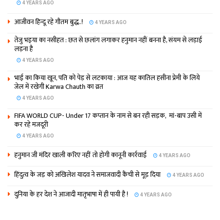
4 YEARS AGO
आजीवन हिन्दू रहे गौतम बुद्ध..!
4 YEARS AGO
तेजु भइया का नसीहत : छत से छलांग लगाकर हनुमान नहीं बनना है, संयम से लड़ाई
लड़ना है
4 YEARS AGO
भाई का किया खून, पति को पेड़ से लटकाया : आज यह कातिल हसीना प्रेमी के लिये
जेल में रखेगी Karwa Chauth का व्रत
4 YEARS AGO
FIFA WORLD CUP- Under 17 कप्‍तान के नाम से बन रही सड़क, मां-बाप उसी में
कर रहे मजदूरी
4 YEARS AGO
हनुमान जी मंदिर खाली करिए नहीं तो होगी कानूनी कार्रवाई
4 YEARS AGO
हिंदुत्व के जड़ को अखिलेश यादव ने समाजवादी कैंची से मूड़ दिया
4 YEARS AGO
दुनिया के हर देश ने आजादी मातृभाषा में ही पायी है !
4 YEARS AGO