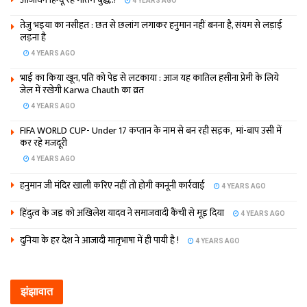
4 YEARS AGO
तेजु भइया का नसीहत : छत से छलांग लगाकर हनुमान नहीं बनना है, संयम से लड़ाई
लड़ना है
4 YEARS AGO
भाई का किया खून, पति को पेड़ से लटकाया : आज यह कातिल हसीना प्रेमी के लिये
जेल में रखेगी Karwa Chauth का व्रत
4 YEARS AGO
FIFA WORLD CUP- Under 17 कप्‍तान के नाम से बन रही सड़क, मां-बाप उसी में
कर रहे मजदूरी
4 YEARS AGO
हनुमान जी मंदिर खाली करिए नहीं तो होगी कानूनी कार्रवाई
4 YEARS AGO
हिंदुत्व के जड़ को अखिलेश यादव ने समाजवादी कैंची से मूड़ दिया
4 YEARS AGO
दुनिया के हर देश ने आजादी मातृभाषा में ही पायी है !
4 YEARS AGO
झंझावात