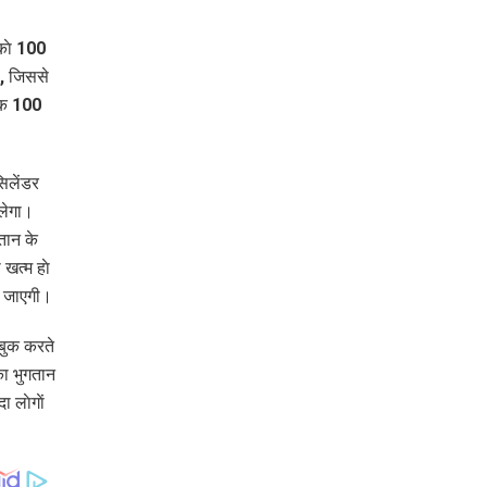
काे 100
ा, जिससे
ैक 100
सिलेंडर
िलेगा।
तान के
 खत्म हाे
़ जाएगी।
बुक करते
का भुगतान
लाेगाें