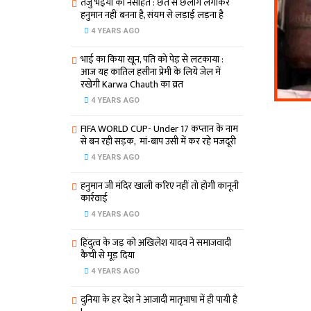
तेजु भइया का नसीहत : छत से छलांग लगाकर
हनुमान नहीं बनना है, संयम से लड़ाई लड़ना है
4 YEARS AGO
भाई का किया खून, पति को पेड़ से लटकाया :
आज यह कातिल हसीना प्रेमी के लिये जेल में
रखेगी Karwa Chauth का व्रत
4 YEARS AGO
FIFA WORLD CUP- Under 17 कप्‍तान के नाम
से बन रही सड़क, मां-बाप उसी में कर रहे मजदूरी
4 YEARS AGO
हनुमान जी मंदिर खाली करिए नहीं तो होगी कानूनी
कार्रवाई
4 YEARS AGO
हिंदुत्व के जड़ को अखिलेश यादव ने समाजवादी
कैंची से मूड़ दिया
4 YEARS AGO
दुनिया के हर देश ने आजादी मातृभाषा में ही पायी है