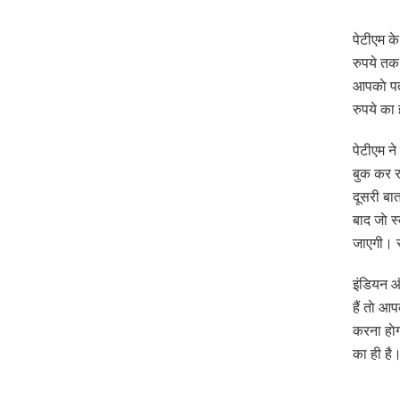
पेटीएम क
रुपये तक 
आपकाे पत
रुपये का
पेटीएम ने
बुक कर रह
दूसरी बा
बाद जाे स
जाएगी। स
इंडियन ऑ
हैं ताे 
करना हाे
का ही है।