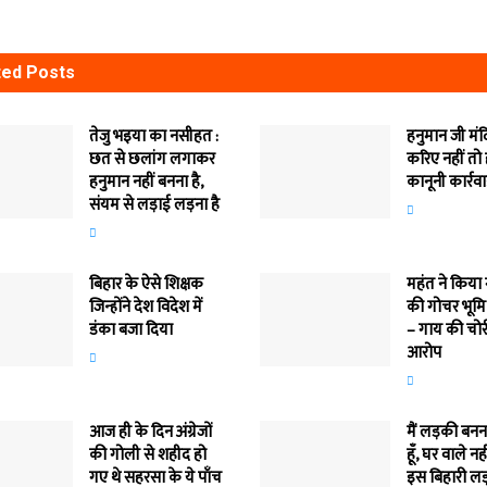
ted
Posts
तेजु भइया का नसीहत :
हनुमान जी मं
छत से छलांग लगाकर
करिए नहीं तो
हनुमान नहीं बनना है,
कानूनी कार्रव
संयम से लड़ाई लड़ना है
बिहार के ऐसे शिक्षक
महंत ने किया
जिन्होंने देश विदेश में
की गोचर भूमि
डंका बजा दिया
– गाय की चोर
आरोप
आज ही के दिन अंग्रेजों
मैं लड़की बन
की गोली से शहीद हो
हूँ, घर वाले नह
गए थे सहरसा के ये पाँच
इस बिहारी लड़