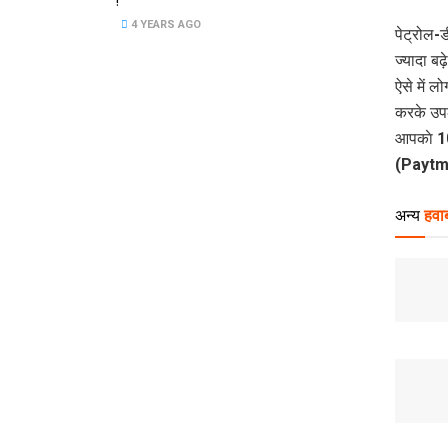
!
4 YEARS AGO
पेट्रोल-
ज्‍‍‍‍‍‍या
ऐसे में ल
करके उपलब
आपकाे 10
(Paytm)
अन्य
हवाब