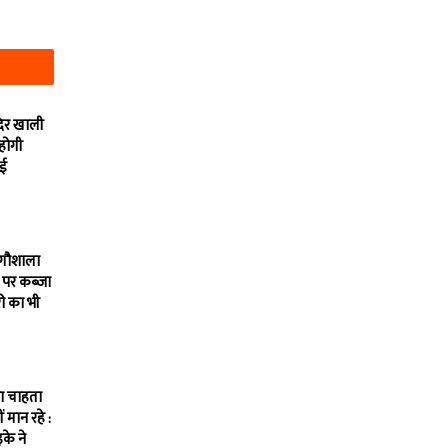
दिर खाली
 होगी
ाई
 गौशाला
 पर कब्जा
ी का भी
ना चाहता
ीं मान रहे :
के ने