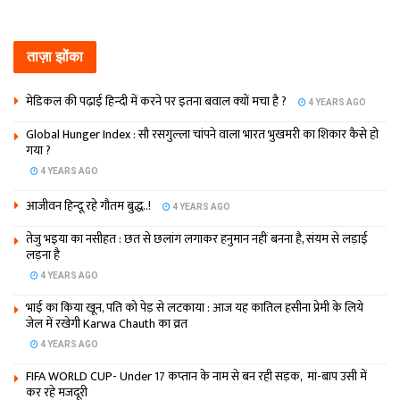
ताज़ा झोंका
मेडिकल की पढ़ाई हिन्‍दी में करने पर इतना बवाल क्‍यों मचा है ?
4 YEARS AGO
Global Hunger Index : सौ रसगुल्‍ला चांपने वाला भारत भुखमरी का शिकार कैसे हो
गया ?
4 YEARS AGO
आजीवन हिन्दू रहे गौतम बुद्ध..!
4 YEARS AGO
तेजु भइया का नसीहत : छत से छलांग लगाकर हनुमान नहीं बनना है, संयम से लड़ाई
लड़ना है
4 YEARS AGO
भाई का किया खून, पति को पेड़ से लटकाया : आज यह कातिल हसीना प्रेमी के लिये
जेल में रखेगी Karwa Chauth का व्रत
4 YEARS AGO
FIFA WORLD CUP- Under 17 कप्‍तान के नाम से बन रही सड़क, मां-बाप उसी में
कर रहे मजदूरी