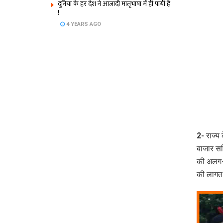
दुनिया के हर देश ने आजादी मातृभाषा में ही पायी है
!
4 YEARS AGO
2- राज्य 
बाजार सम
की अलग-अ
की लाग