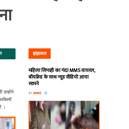
ना
झंझावात
ें
महिला सिपाही का गंदा MMS वायरल,
बॉयफ्रेंड के साथ न्यूड वीडियो आया
सामने
उन्‍होंने
BY
हवाबाज़
्‍धि‍यों
गी ।