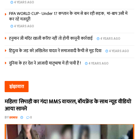
4 YEARS AGO
FIFA WORLD CUP- Under 17 कप्‍तान के नाम से बन रही सड़क, मां-बाप उसी में
कर रहे मजदूरी
4 YEARS AGO
हनुमान जी मंदिर खाली करिए नहीं तो होगी कानूनी कार्रवाई
4 YEARS AGO
हिंदुत्व के जड़ को अखिलेश यादव ने समाजवादी कैंची से मूड़ दिया
4 YEARS AGO
दुनिया के हर देश ने आजादी मातृभाषा में ही पायी है !
4 YEARS AGO
झंझावात
महिला सिपाही का गंदा MMS वायरल, बॉयफ्रेंड के साथ न्यूड वीडियो
आया सामने
BY
हवाबाज़
0