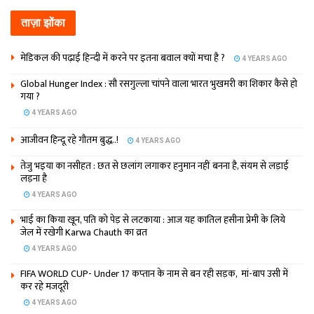
ताज़ा झोंका
मेडिकल की पढ़ाई हिन्‍दी में करने पर इतना बवाल क्‍यों मचा है ?
4 YEARS AGO
Global Hunger Index : सौ रसगुल्‍ला चांपने वाला भारत भुखमरी का शिकार कैसे हो
गया ?
4 YEARS AGO
आजीवन हिन्दू रहे गौतम बुद्ध..!
4 YEARS AGO
तेजु भइया का नसीहत : छत से छलांग लगाकर हनुमान नहीं बनना है, संयम से लड़ाई
लड़ना है
4 YEARS AGO
भाई का किया खून, पति को पेड़ से लटकाया : आज यह कातिल हसीना प्रेमी के लिये
जेल में रखेगी Karwa Chauth का व्रत
4 YEARS AGO
FIFA WORLD CUP- Under 17 कप्‍तान के नाम से बन रही सड़क, मां-बाप उसी में
कर रहे मजदूरी
4 YEARS AGO