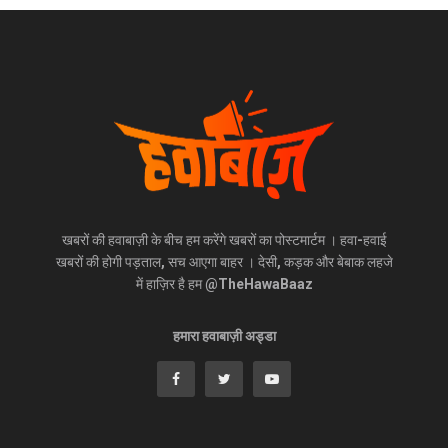
खबरों की हवाबाज़ी के बीच हम करेंगे खबरों का पोस्टमार्टम । हवा-हवाई
खबरों की होगी पड़ताल, सच आएगा बाहर । देसी, कड़क और बेबाक लहजे
में हाज़िर है हम @TheHawaBaaz
हमारा हवाबाज़ी अड्डा