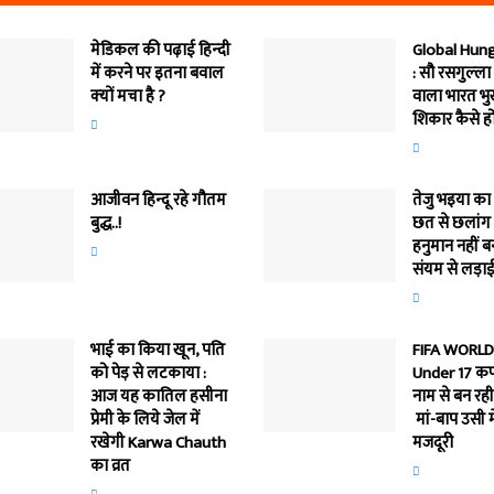
मेडिकल की पढ़ाई हिन्‍दी
Global Hung
में करने पर इतना बवाल
: सौ रसगुल्‍ला
क्‍यों मचा है ?
वाला भारत भ
शिकार कैसे ह
आजीवन हिन्दू रहे गौतम
तेजु भइया का
बुद्ध..!
छत से छलां
हनुमान नहीं बन
संयम से लड़ाई
भाई का किया खून, पति
FIFA WORLD
को पेड़ से लटकाया :
Under 17 कप्
आज यह कातिल हसीना
नाम से बन रह
प्रेमी के लिये जेल में
मां-बाप उसी मे
रखेगी Karwa Chauth
मजदूरी
का व्रत