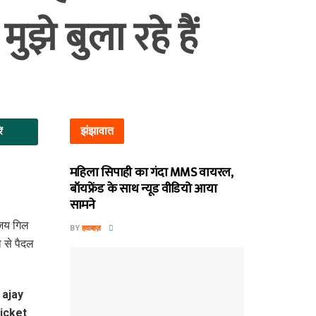
झे बुला रहे हैं
झंझावात
ें
महिला सिपाही का गंदा MMS वायरल,
बॉयफ्रेंड के साथ न्यूड वीडियो आया
सामने
अजय गिल
BY
हवाबाज़
 से पैदल