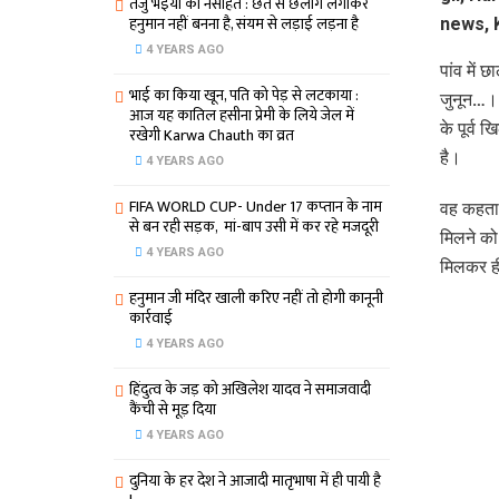
तेजु भइया का नसीहत : छत से छलांग लगाकर
हनुमान नहीं बनना है, संयम से लड़ाई लड़ना है
4 YEARS AGO
पांव में 
भाई का किया खून, पति को पेड़ से लटकाया :
जुनून…। 
आज यह कातिल हसीना प्रेमी के लिये जेल में
के पूर्व 
रखेगी Karwa Chauth का व्रत
है।
4 YEARS AGO
FIFA WORLD CUP- Under 17 कप्‍तान के नाम
वह कहता 
से बन रही सड़क, मां-बाप उसी में कर रहे मजदूरी
मिलने को
4 YEARS AGO
मिलकर ही
हनुमान जी मंदिर खाली करिए नहीं तो होगी कानूनी
कार्रवाई
4 YEARS AGO
हिंदुत्व के जड़ को अखिलेश यादव ने समाजवादी
कैंची से मूड़ दिया
4 YEARS AGO
दुनिया के हर देश ने आजादी मातृभाषा में ही पायी है