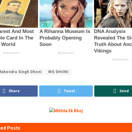
ahendra Singh Dhoni
MS DHONI
Share
Tweet
Send
ted
Posts