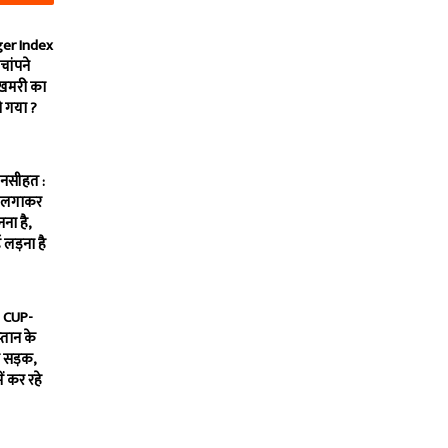
er Index
 चांपने
ुखमरी का
ो गया ?
 नसीहत :
ग लगाकर
ना है,
 लड़ना है
 CUP-
‍तान के
ी सड़क,
ं कर रहे