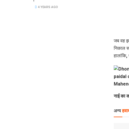
!
4 YEARS AGO
जब वह इत
निकाल सक
हालांकि, 
नाई का 
अन्य
हवाब