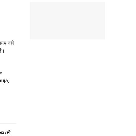
समय नहीं
है।
x : सौ