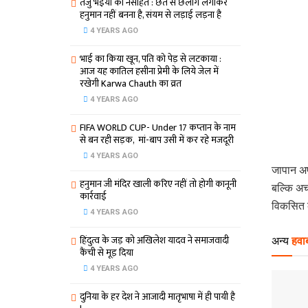
तेजु भइया का नसीहत : छत से छलांग लगाकर
हनुमान नहीं बनना है, संयम से लड़ाई लड़ना है
4 YEARS AGO
भाई का किया खून, पति को पेड़ से लटकाया :
आज यह कातिल हसीना प्रेमी के लिये जेल में
रखेगी Karwa Chauth का व्रत
4 YEARS AGO
FIFA WORLD CUP- Under 17 कप्‍तान के नाम
से बन रही सड़क, मां-बाप उसी में कर रहे मजदूरी
4 YEARS AGO
जापान अपन
हनुमान जी मंदिर खाली करिए नहीं तो होगी कानूनी
बल्‍कि‍ 
कार्रवाई
विकसित कर
4 YEARS AGO
हिंदुत्व के जड़ को अखिलेश यादव ने समाजवादी
अन्य
हवाब
कैंची से मूड़ दिया
4 YEARS AGO
दुनिया के हर देश ने आजादी मातृभाषा में ही पायी है