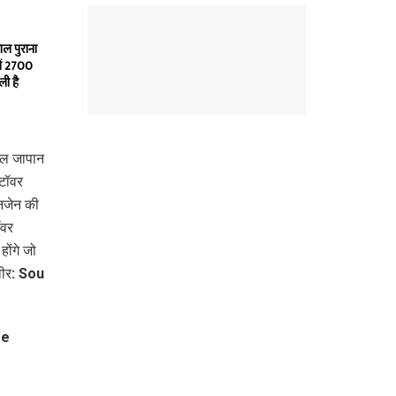
ाल पुराना
में 2700
ली है
असल जापान
टॉवर
नजेन की
ॉवर
ोंगे जो
स्वीर: Sou