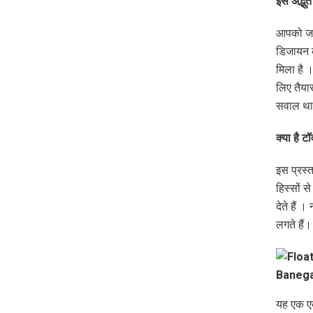
इस अद्भुत
आपको जान
डिजायन क
मिला है 
लिए तैया
सवाल था 
क्‍या है
इस प्रस्
हिस्सों स
देते हैं 
लगते हैं।
यह एक एक