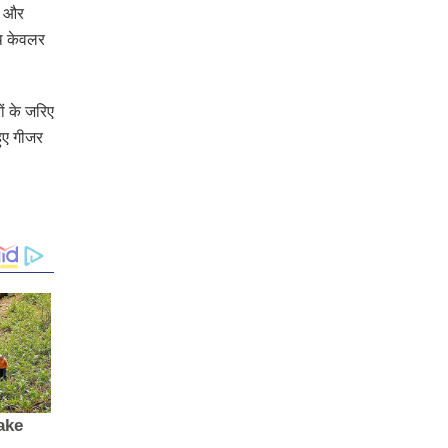
, और
थ केवलर
ं के जरिए
हुए गीजर
।