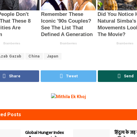
Azab Gazab
China
Japan
Share
Tweet
Send
ted
Posts
Global Hunger Index
हिंदुत्व के जड़