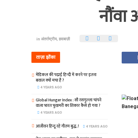
नौंवा
in
अंतर्राष्ट्रीय
,
हवाबाज़ी
ताज़ा झोंका
मेडिकल की पढ़ाई हिन्‍दी में करने पर इतना
बवाल क्‍यों मचा है ?
4 YEARS AGO
Global Hunger Index : सौ रसगुल्‍ला चांपने
वाला भारत भुखमरी का शिकार कैसे हो गया ?
4 YEARS AGO
आजीवन हिन्दू रहे गौतम बुद्ध..!
4 YEARS AGO