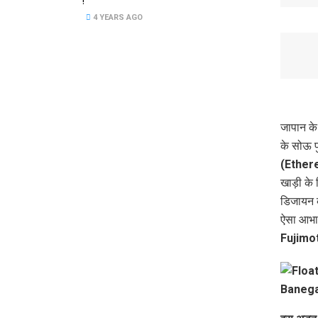
!
4 YEARS AGO
जापान के 
के सोऊ फ
(Ethere
खाड़ी के
डिजायन कर
ऐसा आभास 
Fujimo