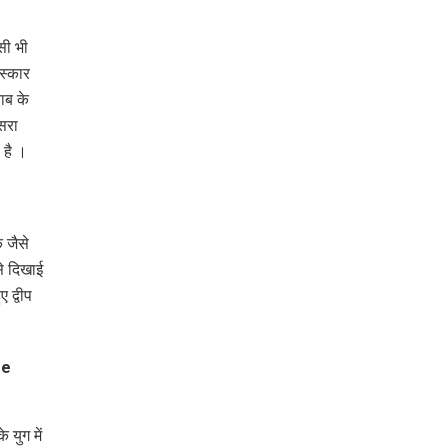
सी भी
्‍कार
ाब के
सरा
 है ।
 जैसे
से दिखाई
 द्वीप
युग में