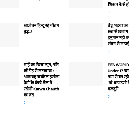
शिकार कैसे ह
आजीवन हिन्दू रहे गौतम
तेजु भइया का
बुद्ध..!
छत से छलां
हनुमान नहीं बन
संयम से लड़ाई
भाई का किया खून, पति
FIFA WORLD
को पेड़ से लटकाया :
Under 17 कप्
आज यह कातिल हसीना
नाम से बन रह
प्रेमी के लिये जेल में
मां-बाप उसी मे
रखेगी Karwa Chauth
मजदूरी
का व्रत