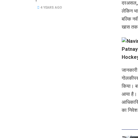
!
दरअसल, आ
4 YEARS AGO
लेकिन भा
बल्कि नव
खास तक 
जानकारी क
गोलकीपर 
किया। बत
आया है। 
आधिकारिक
का निवेश