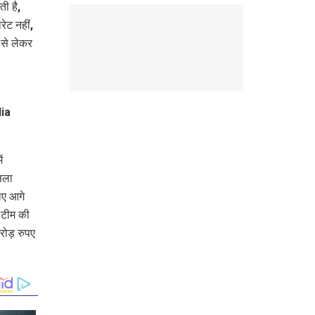
ी है,
ेट नहीं,
से लेकर
ं
सला
िए आगे
 टीम की
ोड़ रुपए