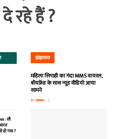
 रहे हैं ?
झंझावात
ें
महिला सिपाही का गंदा MMS वायरल,
बॉयफ्रेंड के साथ न्यूड वीडियो आया
सामने
BY
हवाबाज़
x : सौ
 भारत
े हो गया ?