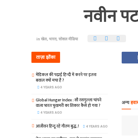
नवीन पटना
in
खेल
,
भारत
,
सोशल मीडिया
ताज़ा झोंका
मेडिकल की पढ़ाई हिन्‍दी में करने पर इतना
बवाल क्‍यों मचा है ?
4 YEARS AGO
Global Hunger Index : सौ रसगुल्‍ला चांपने
अन्य
हवाब
वाला भारत भुखमरी का शिकार कैसे हो गया ?
4 YEARS AGO
आजीवन हिन्दू रहे गौतम बुद्ध..!
4 YEARS AGO