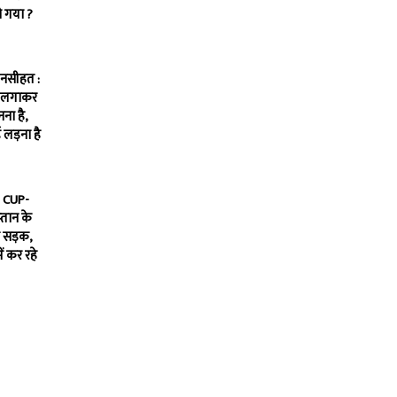
ो गया ?
 नसीहत :
ग लगाकर
ना है,
 लड़ना है
 CUP-
‍तान के
ी सड़क,
ं कर रहे