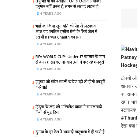
तेजु भइया का नसीहत : छत से छलांग लगाकर
हनुमान नहीं बनना है, संयम से लड़ाई लड़ना है
4 YEARS AGO
भाई का किया खून, पति को पेड़ से लटकाया :
आज यह कातिल हसीना प्रेमी के लिये जेल में
रखेगी Karwa Chauth का व्रत
4 YEARS AGO
FIFA WORLD CUP- Under 17 कप्‍तान के नाम
से बन रही सड़क, मां-बाप उसी में कर रहे मजदूरी
4 YEARS AGO
टोक्यो ओ
हनुमान जी मंदिर खाली करिए नहीं तो होगी कानूनी
शानदार ख
कार्रवाई
का सामना
4 YEARS AGO
रहा। भार
हिंदुत्व के जड़ को अखिलेश यादव ने समाजवादी
पटनायक औ
कैंची से मूड़ दिया
#ThankY
4 YEARS AGO
ऐसा क्‍य
दुनिया के हर देश ने आजादी मातृभाषा में ही पायी है