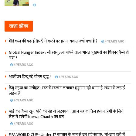
ताज़ा झोंका
मेडिकल की पढ़ाई हिन्‍दी में करने पर इतना बवाल क्‍यों मचा है ?
4 YEARS AGO
Global Hunger Index : सौ रसगुल्‍ला चांपने वाला भारत भुखमरी का शिकार कैसे हो
गया ?
4 YEARS AGO
आजीवन हिन्दू रहे गौतम बुद्ध..!
4 YEARS AGO
तेजु भइया का नसीहत : छत से छलांग लगाकर हनुमान नहीं बनना है, संयम से लड़ाई
लड़ना है
4 YEARS AGO
भाई का किया खून, पति को पेड़ से लटकाया : आज यह कातिल हसीना प्रेमी के लिये
जेल में रखेगी Karwa Chauth का व्रत
4 YEARS AGO
FIFA WORLD CUP- Under 17 कप्‍तान के नाम से बन रही सड़क, मां-बाप उसी में