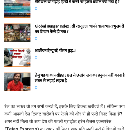
मेडिकल की पढ़ाई हिन्‍दी में करने पर इतना बवाल क्‍यों मचा है ?
Global Hunger Index : सौ रसगुल्‍ला चांपने वाला भारत भुखमरी
का शिकार कैसे हो गया ?
आजीवन हिन्दू रहे गौतम बुद्ध..!
तेजु भइया का नसीहत : छत से छलांग लगाकर हनुमान नहीं बनना है,
संयम से लड़ाई लड़ना है
रेल का सफर तो हम सभी करते हैं, इसके लिए टिकट खरीदते हैं। लेकिन क्या
कभी आपको रेल टिकट खरीदने पर रेलवे की ओर से ही फ्री गिफ्ट मिला है?
अगर नहीं मिला तो आप देश की पहली प्राइवेट ट्रेन तेजस एक्सप्रेस
(Tejas Express) का सफर कीजिए। आप यदि लकी ड्रॉ में विजयी रहते