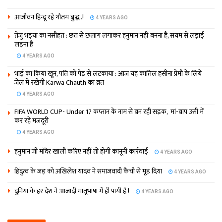
आजीवन हिन्दू रहे गौतम बुद्ध..!
4 YEARS AGO
तेजु भइया का नसीहत : छत से छलांग लगाकर हनुमान नहीं बनना है, संयम से लड़ाई
लड़ना है
4 YEARS AGO
भाई का किया खून, पति को पेड़ से लटकाया : आज यह कातिल हसीना प्रेमी के लिये
जेल में रखेगी Karwa Chauth का व्रत
4 YEARS AGO
FIFA WORLD CUP- Under 17 कप्‍तान के नाम से बन रही सड़क, मां-बाप उसी में
कर रहे मजदूरी
4 YEARS AGO
हनुमान जी मंदिर खाली करिए नहीं तो होगी कानूनी कार्रवाई
4 YEARS AGO
हिंदुत्व के जड़ को अखिलेश यादव ने समाजवादी कैंची से मूड़ दिया
4 YEARS AGO
दुनिया के हर देश ने आजादी मातृभाषा में ही पायी है !
4 YEARS AGO