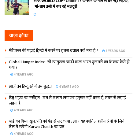
FIFA WORLD CUP- Under 17 कप्‍तान के नाम से बन रही सड़क,
मां-बाप उसी में कर रहे मजदूरी
ताज़ा झोंका
मेडिकल की पढ़ाई हिन्‍दी में करने पर इतना बवाल क्‍यों मचा है ?
4 YEARS AGO
Global Hunger Index : सौ रसगुल्‍ला चांपने वाला भारत भुखमरी का शिकार कैसे हो
गया ?
4 YEARS AGO
आजीवन हिन्दू रहे गौतम बुद्ध..!
4 YEARS AGO
तेजु भइया का नसीहत : छत से छलांग लगाकर हनुमान नहीं बनना है, संयम से लड़ाई
लड़ना है
4 YEARS AGO
भाई का किया खून, पति को पेड़ से लटकाया : आज यह कातिल हसीना प्रेमी के लिये
जेल में रखेगी Karwa Chauth का व्रत
4 YEARS AGO