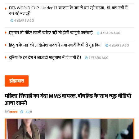
FIFA WORLD CUP- Under 17 कप्‍तान के नाम से बन रही सड़क, मां-बाप उसी में
कर रहे मजदूरी
4 YEARS AGO
हनुमान जी मंदिर खाली करिए नहीं तो होगी कानूनी कार्रवाई
4 YEARS AGO
हिंदुत्व के जड़ को अखिलेश यादव ने समाजवादी कैंची से मूड़ दिया
4 YEARS AGO
दुनिया के हर देश ने आजादी मातृभाषा में ही पायी है !
4 YEARS AGO
झंझावात
महिला सिपाही का गंदा MMS वायरल, बॉयफ्रेंड के साथ न्यूड वीडियो
आया सामने
BY
हवाबाज़
0