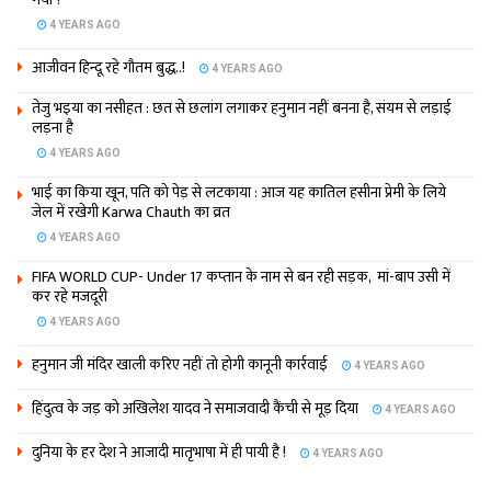
4 YEARS AGO
आजीवन हिन्दू रहे गौतम बुद्ध..!
4 YEARS AGO
तेजु भइया का नसीहत : छत से छलांग लगाकर हनुमान नहीं बनना है, संयम से लड़ाई
लड़ना है
4 YEARS AGO
भाई का किया खून, पति को पेड़ से लटकाया : आज यह कातिल हसीना प्रेमी के लिये
जेल में रखेगी Karwa Chauth का व्रत
4 YEARS AGO
FIFA WORLD CUP- Under 17 कप्‍तान के नाम से बन रही सड़क, मां-बाप उसी में
कर रहे मजदूरी
4 YEARS AGO
हनुमान जी मंदिर खाली करिए नहीं तो होगी कानूनी कार्रवाई
4 YEARS AGO
हिंदुत्व के जड़ को अखिलेश यादव ने समाजवादी कैंची से मूड़ दिया
4 YEARS AGO
दुनिया के हर देश ने आजादी मातृभाषा में ही पायी है !
4 YEARS AGO