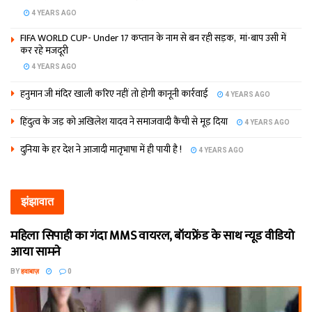
4 YEARS AGO
FIFA WORLD CUP- Under 17 कप्‍तान के नाम से बन रही सड़क, मां-बाप उसी में
कर रहे मजदूरी
4 YEARS AGO
हनुमान जी मंदिर खाली करिए नहीं तो होगी कानूनी कार्रवाई
4 YEARS AGO
हिंदुत्व के जड़ को अखिलेश यादव ने समाजवादी कैंची से मूड़ दिया
4 YEARS AGO
दुनिया के हर देश ने आजादी मातृभाषा में ही पायी है !
4 YEARS AGO
झंझावात
महिला सिपाही का गंदा MMS वायरल, बॉयफ्रेंड के साथ न्यूड वीडियो
आया सामने
BY
हवाबाज़
0