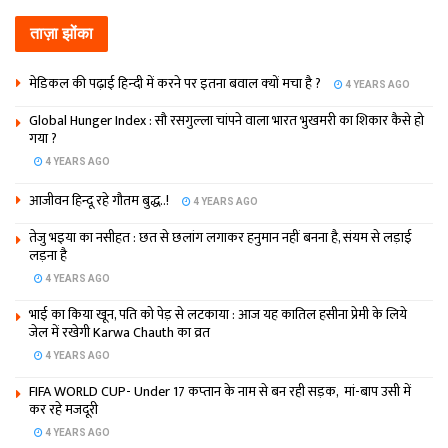
ताज़ा झोंका
मेडिकल की पढ़ाई हिन्‍दी में करने पर इतना बवाल क्‍यों मचा है ?
4 YEARS AGO
Global Hunger Index : सौ रसगुल्‍ला चांपने वाला भारत भुखमरी का शिकार कैसे हो
गया ?
4 YEARS AGO
आजीवन हिन्दू रहे गौतम बुद्ध..!
4 YEARS AGO
तेजु भइया का नसीहत : छत से छलांग लगाकर हनुमान नहीं बनना है, संयम से लड़ाई
लड़ना है
4 YEARS AGO
भाई का किया खून, पति को पेड़ से लटकाया : आज यह कातिल हसीना प्रेमी के लिये
जेल में रखेगी Karwa Chauth का व्रत
4 YEARS AGO
FIFA WORLD CUP- Under 17 कप्‍तान के नाम से बन रही सड़क, मां-बाप उसी में
कर रहे मजदूरी
4 YEARS AGO