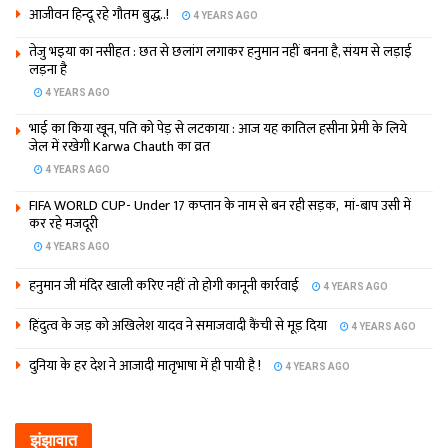
आजीवन हिन्दू रहे गौतम बुद्ध..!
4 YEARS AGO
तेजु भइया का नसीहत : छत से छलांग लगाकर हनुमान नहीं बनना है, संयम से लड़ाई
लड़ना है
4 YEARS AGO
भाई का किया खून, पति को पेड़ से लटकाया : आज यह कातिल हसीना प्रेमी के लिये
जेल में रखेगी Karwa Chauth का व्रत
4 YEARS AGO
FIFA WORLD CUP- Under 17 कप्‍तान के नाम से बन रही सड़क, मां-बाप उसी में
कर रहे मजदूरी
4 YEARS AGO
हनुमान जी मंदिर खाली करिए नहीं तो होगी कानूनी कार्रवाई
4 YEARS AGO
हिंदुत्व के जड़ को अखिलेश यादव ने समाजवादी कैंची से मूड़ दिया
4 YEARS AGO
दुनिया के हर देश ने आजादी मातृभाषा में ही पायी है !
4 YEARS AGO
झंझावात