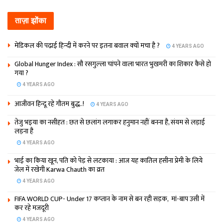
ताज़ा झोंका
मेडिकल की पढ़ाई हिन्‍दी में करने पर इतना बवाल क्‍यों मचा है ?
4 YEARS AGO
Global Hunger Index : सौ रसगुल्‍ला चांपने वाला भारत भुखमरी का शिकार कैसे हो
गया ?
4 YEARS AGO
आजीवन हिन्दू रहे गौतम बुद्ध..!
4 YEARS AGO
तेजु भइया का नसीहत : छत से छलांग लगाकर हनुमान नहीं बनना है, संयम से लड़ाई
लड़ना है
4 YEARS AGO
भाई का किया खून, पति को पेड़ से लटकाया : आज यह कातिल हसीना प्रेमी के लिये
जेल में रखेगी Karwa Chauth का व्रत
4 YEARS AGO
FIFA WORLD CUP- Under 17 कप्‍तान के नाम से बन रही सड़क, मां-बाप उसी में
कर रहे मजदूरी
4 YEARS AGO