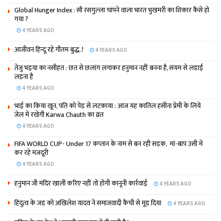
Global Hunger Index : सौ रसगुल्‍ला चांपने वाला भारत भुखमरी का शिकार कैसे हो
गया ?
4 YEARS AGO
आजीवन हिन्दू रहे गौतम बुद्ध..!
4 YEARS AGO
तेजु भइया का नसीहत : छत से छलांग लगाकर हनुमान नहीं बनना है, संयम से लड़ाई
लड़ना है
4 YEARS AGO
भाई का किया खून, पति को पेड़ से लटकाया : आज यह कातिल हसीना प्रेमी के लिये
जेल में रखेगी Karwa Chauth का व्रत
4 YEARS AGO
FIFA WORLD CUP- Under 17 कप्‍तान के नाम से बन रही सड़क, मां-बाप उसी में
कर रहे मजदूरी
4 YEARS AGO
हनुमान जी मंदिर खाली करिए नहीं तो होगी कानूनी कार्रवाई
4 YEARS AGO
हिंदुत्व के जड़ को अखिलेश यादव ने समाजवादी कैंची से मूड़ दिया
4 YEARS AGO