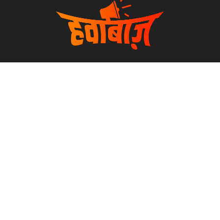
खबरों की हवाबाज़ी के बीच हम करेंगे खबरों का पोस्टमार्टम । हवा-हवाई
खबरों की होगी पड़ताल, सच आएगा बाहर । देसी, कड़क और बेबाक लहजे
में हाज़िर है हम @TheHawaBaaz
हमारा हवाबाज़ी अड्डा
Home
About Us
Contact
Privacy Policy
सर्वाधिकार सुरक्षित © 2019 | thehawabaaz.com