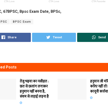
BPSC
BPSC Exam
Share
Tweet
Send
ted
Posts
तेजु भइया का नसीहत :
हनुमान जी मं
छत से छलांग लगाकर
करिए नहीं तो
हनुमान नहीं बनना है,
कानूनी कार्रव
संयम से लड़ाई लड़ना है