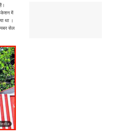
है।
ेशन में
गया था ।
सायबर सेल