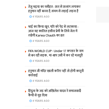
तेजु भइया का नसीहत : छत से छलांग लगाकर
हनुमान नहीं बनना है, संयम से लड़ाई लड़ना है
4 YEARS AGO
भाई का किया खून, पति को पेड़ से लटकाया :
आज यह कातिल हसीना प्रेमी के लिये जेल में
रखेगी Karwa Chauth का व्रत
4 YEARS AGO
FIFA WORLD CUP- Under 17 कप्‍तान के नाम
से बन रही सड़क, मां-बाप उसी में कर रहे मजदूरी
4 YEARS AGO
हनुमान जी मंदिर खाली करिए नहीं तो होगी कानूनी
कार्रवाई
4 YEARS AGO
हिंदुत्व के जड़ को अखिलेश यादव ने समाजवादी
कैंची से मूड़ दिया
4 YEARS AGO