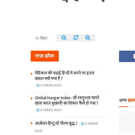
in
बिहार
ताज़ा झोंका
मेडिकल की पढ़ाई हिन्‍दी में करने पर इतना
बवाल क्‍यों मचा है ?
4 YEARS AGO
Global Hunger Index : सौ रसगुल्‍ला चांपने
अन्य
हवाब
वाला भारत भुखमरी का शिकार कैसे हो गया ?
4 YEARS AGO
आजीवन हिन्दू रहे गौतम बुद्ध..!
4 YEARS
AGO