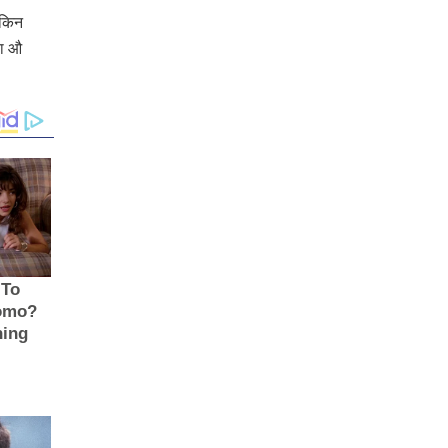
लेकिन
या औ