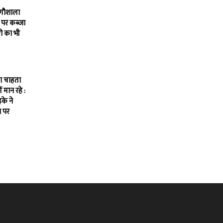
 गौशाला
 पर कब्जा
ी का भी
ना चाहता
ीं मान रहे :
के ने
 पर