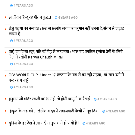
4 YEARS AGO
आजीवन हिन्दू रहे गौतम बुद्ध..!
4 YEARS AGO
तेजु भइया का नसीहत : छत से छलांग लगाकर हनुमान नहीं बनना है, संयम से लड़ाई
लड़ना है
4 YEARS AGO
भाई का किया खून, पति को पेड़ से लटकाया : आज यह कातिल हसीना प्रेमी के लिये
जेल में रखेगी Karwa Chauth का व्रत
4 YEARS AGO
FIFA WORLD CUP- Under 17 कप्‍तान के नाम से बन रही सड़क, मां-बाप उसी में
कर रहे मजदूरी
4 YEARS AGO
हनुमान जी मंदिर खाली करिए नहीं तो होगी कानूनी कार्रवाई
4 YEARS AGO
हिंदुत्व के जड़ को अखिलेश यादव ने समाजवादी कैंची से मूड़ दिया
4 YEARS AGO
दुनिया के हर देश ने आजादी मातृभाषा में ही पायी है !
4 YEARS AGO