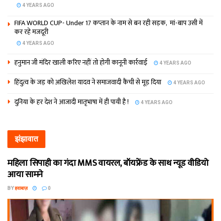
4 YEARS AGO
FIFA WORLD CUP- Under 17 कप्‍तान के नाम से बन रही सड़क, मां-बाप उसी में
कर रहे मजदूरी
4 YEARS AGO
हनुमान जी मंदिर खाली करिए नहीं तो होगी कानूनी कार्रवाई
4 YEARS AGO
हिंदुत्व के जड़ को अखिलेश यादव ने समाजवादी कैंची से मूड़ दिया
4 YEARS AGO
दुनिया के हर देश ने आजादी मातृभाषा में ही पायी है !
4 YEARS AGO
झंझावात
महिला सिपाही का गंदा MMS वायरल, बॉयफ्रेंड के साथ न्यूड वीडियो
आया सामने
BY
हवाबाज़
0