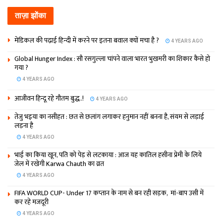
ताज़ा झोंका
मेडिकल की पढ़ाई हिन्‍दी में करने पर इतना बवाल क्‍यों मचा है ?
4 YEARS AGO
Global Hunger Index : सौ रसगुल्‍ला चांपने वाला भारत भुखमरी का शिकार कैसे हो
गया ?
4 YEARS AGO
आजीवन हिन्दू रहे गौतम बुद्ध..!
4 YEARS AGO
तेजु भइया का नसीहत : छत से छलांग लगाकर हनुमान नहीं बनना है, संयम से लड़ाई
लड़ना है
4 YEARS AGO
भाई का किया खून, पति को पेड़ से लटकाया : आज यह कातिल हसीना प्रेमी के लिये
जेल में रखेगी Karwa Chauth का व्रत
4 YEARS AGO
FIFA WORLD CUP- Under 17 कप्‍तान के नाम से बन रही सड़क, मां-बाप उसी में
कर रहे मजदूरी
4 YEARS AGO