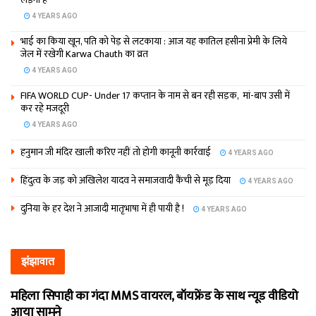
4 YEARS AGO
भाई का किया खून, पति को पेड़ से लटकाया : आज यह कातिल हसीना प्रेमी के लिये
जेल में रखेगी Karwa Chauth का व्रत
4 YEARS AGO
FIFA WORLD CUP- Under 17 कप्‍तान के नाम से बन रही सड़क, मां-बाप उसी में
कर रहे मजदूरी
4 YEARS AGO
हनुमान जी मंदिर खाली करिए नहीं तो होगी कानूनी कार्रवाई
4 YEARS AGO
हिंदुत्व के जड़ को अखिलेश यादव ने समाजवादी कैंची से मूड़ दिया
4 YEARS AGO
दुनिया के हर देश ने आजादी मातृभाषा में ही पायी है !
4 YEARS AGO
झंझावात
महिला सिपाही का गंदा MMS वायरल, बॉयफ्रेंड के साथ न्यूड वीडियो
आया सामने