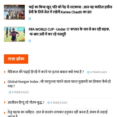
भाई का किया खून, पति को पेड़ से लटकाया : आज यह कातिल हसीना
प्रेमी के लिये जेल में रखेगी Karwa Chauth का व्रत
FIFA WORLD CUP- Under 17 कप्‍तान के नाम से बन रही सड़क,
मां-बाप उसी में कर रहे मजदूरी
ताज़ा झोंका
मेडिकल की पढ़ाई हिन्‍दी में करने पर इतना बवाल क्‍यों मचा है ?
4 YEARS AGO
Global Hunger Index : सौ रसगुल्‍ला चांपने वाला भारत भुखमरी का शिकार कैसे हो
गया ?
4 YEARS AGO
आजीवन हिन्दू रहे गौतम बुद्ध..!
4 YEARS AGO
तेजु भइया का नसीहत : छत से छलांग लगाकर हनुमान नहीं बनना है, संयम से लड़ाई
लड़ना है