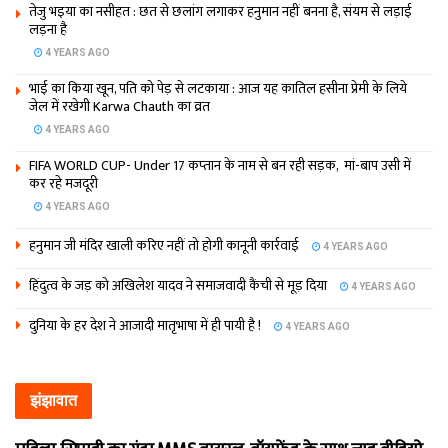
तेजु भइया का नसीहत : छत से छलांग लगाकर हनुमान नहीं बनना है, संयम से लड़ाई
लड़ना है
4 YEARS AGO
भाई का किया खून, पति को पेड़ से लटकाया : आज यह कातिल हसीना प्रेमी के लिये
जेल में रखेगी Karwa Chauth का व्रत
4 YEARS AGO
FIFA WORLD CUP- Under 17 कप्‍तान के नाम से बन रही सड़क, मां-बाप उसी में
कर रहे मजदूरी
4 YEARS AGO
हनुमान जी मंदिर खाली करिए नहीं तो होगी कानूनी कार्रवाई
4 YEARS AGO
हिंदुत्व के जड़ को अखिलेश यादव ने समाजवादी कैंची से मूड़ दिया
4 YEARS AGO
दुनिया के हर देश ने आजादी मातृभाषा में ही पायी है !
4 YEARS AGO
झंझावात