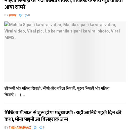
महिला सिपाही का गंदा MMS वायरल, बॉयफ्रेंड के साथ न्यूड वीडियो
आया सामने
BY
हवाबाज़
0
डीएसपी और महिला सिपाही, सीओ और महिला सिपाही, पुरुष सिपाही और महिला
सिपाही।।।...
मिथि‍ला में आज से शुरू होगा मधुश्रावणी : यहॉं जानिये पहले दिन की
कथा, मौना पञ्चमी आ बिसहराक जन्म
BY
THEHAWABAAZ
0