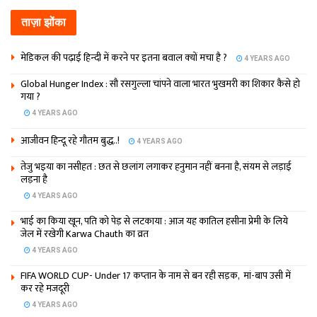
ताज़ा झोंका
मेडिकल की पढ़ाई हिन्‍दी में करने पर इतना बवाल क्‍यों मचा है ?
4 YEARS AGO
Global Hunger Index : सौ रसगुल्‍ला चांपने वाला भारत भुखमरी का शिकार कैसे हो
गया ?
4 YEARS AGO
आजीवन हिन्दू रहे गौतम बुद्ध..!
4 YEARS AGO
तेजु भइया का नसीहत : छत से छलांग लगाकर हनुमान नहीं बनना है, संयम से लड़ाई
लड़ना है
4 YEARS AGO
भाई का किया खून, पति को पेड़ से लटकाया : आज यह कातिल हसीना प्रेमी के लिये
जेल में रखेगी Karwa Chauth का व्रत
4 YEARS AGO
FIFA WORLD CUP- Under 17 कप्‍तान के नाम से बन रही सड़क, मां-बाप उसी में
कर रहे मजदूरी
4 YEARS AGO