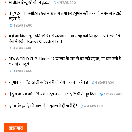
आजीवन हिन्दू रहे गौतम बुद्ध..!
4 YEARS AGO
तेजु भइया का नसीहत : छत से छलांग लगाकर हनुमान नहीं बनना है, संयम से लड़ाई
लड़ना है
4 YEARS AGO
भाई का किया खून, पति को पेड़ से लटकाया : आज यह कातिल हसीना प्रेमी के लिये
जेल में रखेगी Karwa Chauth का व्रत
4 YEARS AGO
FIFA WORLD CUP- Under 17 कप्‍तान के नाम से बन रही सड़क, मां-बाप उसी में
कर रहे मजदूरी
4 YEARS AGO
हनुमान जी मंदिर खाली करिए नहीं तो होगी कानूनी कार्रवाई
4 YEARS AGO
हिंदुत्व के जड़ को अखिलेश यादव ने समाजवादी कैंची से मूड़ दिया
4 YEARS AGO
दुनिया के हर देश ने आजादी मातृभाषा में ही पायी है !
4 YEARS AGO
झंझावात