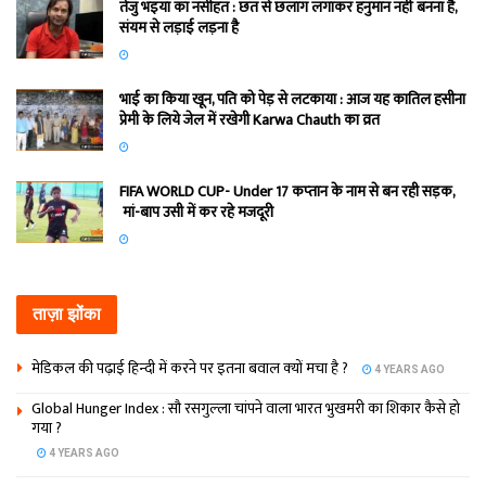
तेजु भइया का नसीहत : छत से छलांग लगाकर हनुमान नहीं बनना है,
संयम से लड़ाई लड़ना है
भाई का किया खून, पति को पेड़ से लटकाया : आज यह कातिल हसीना
प्रेमी के लिये जेल में रखेगी Karwa Chauth का व्रत
FIFA WORLD CUP- Under 17 कप्‍तान के नाम से बन रही सड़क,
मां-बाप उसी में कर रहे मजदूरी
ताज़ा झोंका
मेडिकल की पढ़ाई हिन्‍दी में करने पर इतना बवाल क्‍यों मचा है ?
4 YEARS AGO
Global Hunger Index : सौ रसगुल्‍ला चांपने वाला भारत भुखमरी का शिकार कैसे हो
गया ?
4 YEARS AGO