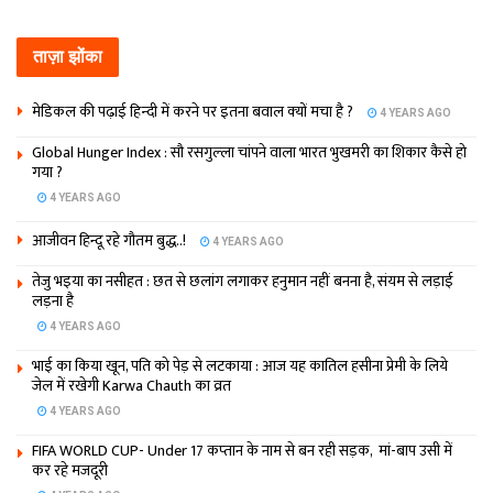
ताज़ा झोंका
मेडिकल की पढ़ाई हिन्‍दी में करने पर इतना बवाल क्‍यों मचा है ?
4 YEARS AGO
Global Hunger Index : सौ रसगुल्‍ला चांपने वाला भारत भुखमरी का शिकार कैसे हो
गया ?
4 YEARS AGO
आजीवन हिन्दू रहे गौतम बुद्ध..!
4 YEARS AGO
तेजु भइया का नसीहत : छत से छलांग लगाकर हनुमान नहीं बनना है, संयम से लड़ाई
लड़ना है
4 YEARS AGO
भाई का किया खून, पति को पेड़ से लटकाया : आज यह कातिल हसीना प्रेमी के लिये
जेल में रखेगी Karwa Chauth का व्रत
4 YEARS AGO
FIFA WORLD CUP- Under 17 कप्‍तान के नाम से बन रही सड़क, मां-बाप उसी में
कर रहे मजदूरी