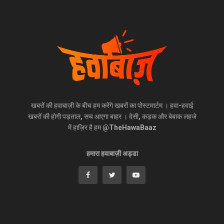
खबरों की हवाबाज़ी के बीच हम करेंगे खबरों का पोस्टमार्टम । हवा-हवाई
खबरों की होगी पड़ताल, सच आएगा बाहर । देसी, कड़क और बेबाक लहजे
में हाज़िर है हम @TheHawaBaaz
हमारा हवाबाज़ी अड्डा