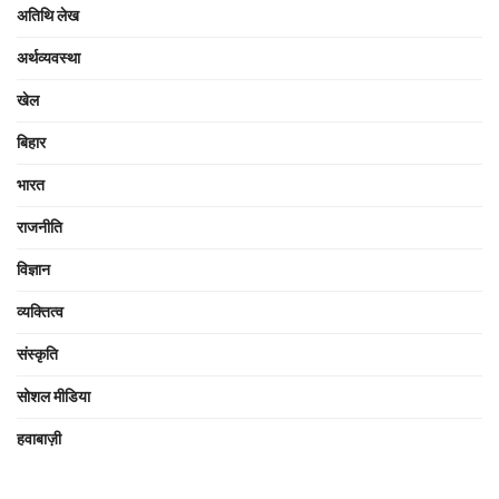
अतिथि लेख
अर्थव्यवस्था
खेल
बिहार
भारत
राजनीति
विज्ञान
व्यक्तित्व
संस्कृति
सोशल मीडिया
हवाबाज़ी