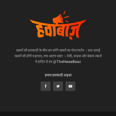
खबरों की हवाबाज़ी के बीच हम करेंगे खबरों का पोस्टमार्टम । हवा-हवाई
खबरों की होगी पड़ताल, सच आएगा बाहर । देसी, कड़क और बेबाक लहजे
में हाज़िर है हम @TheHawaBaaz
हमारा हवाबाज़ी अड्डा