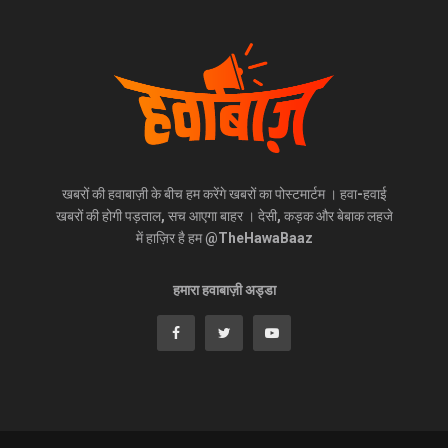
खबरों की हवाबाज़ी के बीच हम करेंगे खबरों का पोस्टमार्टम । हवा-हवाई
खबरों की होगी पड़ताल, सच आएगा बाहर । देसी, कड़क और बेबाक लहजे
में हाज़िर है हम @TheHawaBaaz
हमारा हवाबाज़ी अड्डा